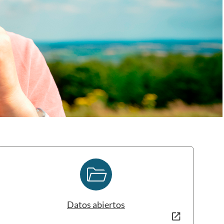
folder_open
Datos abiertos