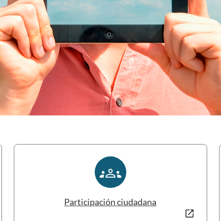
groups
Participación ciudadana